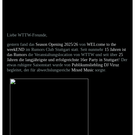
18.10.2025 - Bilder der gestrigen Party sind
online
Liebe WTTW-Freunde,
gestern fand das
Season Opening 2025/26
von
WELcome to the
weekEND
im Rumors Club Stuttgart statt. Seit nunmehr
15 Jahren ist
das Rumors
die Veranstaltungslocation von WTTW und seit über
25
Jahren die langjährigste und erfolgreichste 16er Party in Stuttgart
! Der
etwas ruhigere Saisonstart wurde von
Publikumsliebling DJ Viruz
begleitet, der für abwechslungsreiche
Mixed Music
sorgte.