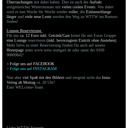
Überraschungen
mit dabei haben. Dies ist auch der
Auftakt
ereignisreicher Wintermonate mit
vielen coolen Events
. Von daher
wird es nun Woche für Woche wieder
voller
, die
Einlassschlange
länger
und
viele neue Leute
werden den Weg zu WTTW ins Rumors
finden!
Lounge Reservierung:
Für nur
ca. 12 Euro inkl. Getränk/Gast
könnt Ihr mit Eurer Gruppe
eine Lounge
reservieren
(inkl. bevorzugtem Eintritt ohne Anstehen)
.
Mehr Infos zu einer Reservierung findest Du auch auf unsere
Homepage
unter www.wttw-stuttgart.de oder unter der 0160
90809842!
> Folge uns auf FACEBOO
K
> Folge uns auf INSTAGRAM
Nun aber
viel Spaß mit den Bildern
und vergesst nicht das
Insta-
Voting ab Montag
ca. 20 Uhr!
Euer WELcome-Team
13.09.2025 - Bilder der gestrigen Party sind
online
Liebe WTTW-Freunde,