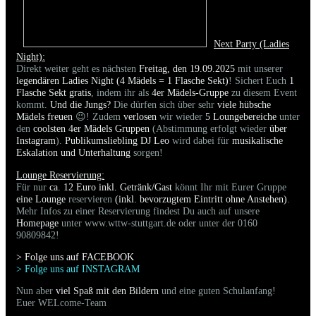
Next Party (Ladies
Night):
Direkt weiter geht es nächsten
Freitag, den 19.09.2025
mit unserer
legendären Ladies Night (4 Mädels = 1 Flasche Sekt)
! Sichert Euch
1
Flasche Sekt gratis
, indem ihr als
4er Mädels-Gruppe
zu diesem Event
kommt.
Und die Jungs?
Die dürfen sich über sehr
viele hübsche
Mädels freuen
😉! Zudem
verlosen
wir wieder
5 Loungebereiche
unter
den
coolsten 4er Mädels Gruppen
(Abstimmung erfolgt wieder
über
Instagram
).
Publikumsliebling DJ Leo
wird dabei für
musikalische
Eskalation und Unterhaltung
sorgen!
Lounge Reservierung:
Für nur
ca. 12 Euro inkl. Getränk/Gast
könnt Ihr mit Eurer Gruppe
eine Lounge
reservieren
(inkl. bevorzugtem Eintritt ohne Anstehen)
.
Mehr Infos zu einer Reservierung findest Du auch auf unsere
Homepage
unter www.wttw-stuttgart.de oder unter der 0160
90809842!
> Folge uns auf FACEBOO
K
> Folge uns auf INSTAGRAM
Nun aber
viel Spaß mit den Bildern
und eine guten Schulanfang!
Euer WELcome-Team