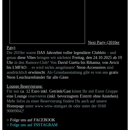
Next Party (2010er
Paty)
Die 2010er waren
DAS Jahrzehnt voller legendärer Clubhits
– und
genau
diese Vibes
bringen wir nächsten
Freitag, den 24.10.2025 ab 19
Uhr
in den Rumors-Club! Von
David Guetta bis Rihanna, von Avicii
bis LMFAO
… es wird nichts ausgelassen!
Neon-Accessoires
sind
ausdrücklich
erwünscht
. Als Grundausstattung gibt es von uns
gratis
Neon Leuchtarmbänder für alle Gäste
.
Lounge Reservierung:
Für nur
ca. 12 Euro inkl. Getränk/Gast
könnt Ihr mit Eurer Gruppe
eine Lounge
reservieren
(inkl. bevorzugtem Eintritt ohne Anstehen)
.
Mehr Infos zu einer Reservierung findest Du auch auf unsere
Homepage
unter www.wttw-stuttgart.de oder unter der 0160
90809842!
> Folge uns auf FACEBOO
K
> Folge uns auf INSTAGRAM