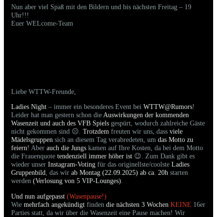
Nun aber viel Spaß mit den Bildern und bis nächsten Freitag – 19
Uhr!!!
Euer WELcome-Team
20.09.2025 - Bilder der gestrigen Party sind
online
Liebe WTTW-Freunde,
Ladies Night
– immer ein besonderes Event bei
WTTW@Rumors
!
Leider hat man gestern schon die
Auswirkungen der kommenden
Wasenzeit und auch des VFB Spiels
gespürt, wodurch zahlreiche Gäste
nicht gekommen sind ☹.
Trotzdem
freuten wir uns, dass
viele
Mädelsgruppen
sich an diesem Tag verabredeten, um
das Motto zu
feiern
! Aber
auch die Jungs
kamen auf Ihre Kosten, da bei dem Motto
die Frauenquote
tendenziell immer höher ist
😉. Zum Dank gibt es
wieder unser
Instagram-Voting
für das originellste/coolste
Ladies
Gruppenbild
, das wir
ab Montag (22.09.2025) ab ca. 20h
starten
werden
(Verlosung von 5 VIP-Lounges)
.
Und nun aufgepasst
(Wasenpause!)
Wie
mehrfach angekündigt
finden
die nächsten 3 Wochen
KEINE
16er
Parties statt, da wir über die Wasenzeit eine Pause machen! Wir