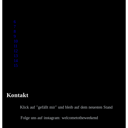
6
7
8
9
10
11
12
13
14
15
Kontakt
Klick auf "gefällt mir" und bleib auf dem neuesten Stand
Folge uns auf instagram: welcometotheweekend