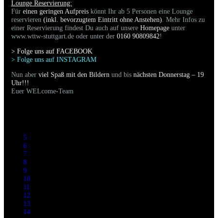
Lounge Reservierung:
Für
einen geringen Aufpreis
könnt Ihr ab 5 Personen eine Lounge
reservieren
(inkl. bevorzugtem Eintritt ohne Anstehen)
. Mehr Infos zu
einer Reservierung findest Du auch auf unsere
Homepage
unter
www.wttw-stuttgart.de oder unter der
0160 90809842
!
> Folge uns auf FACEBOO
K
> Folge uns auf INSTAGRAM
Nun aber
viel Spaß mit den Bildern
und bis
nächsten Donnerstag – 19
Uhr!!!
Euer WELcome-Team
5
6
7
8
9
10
11
12
13
14