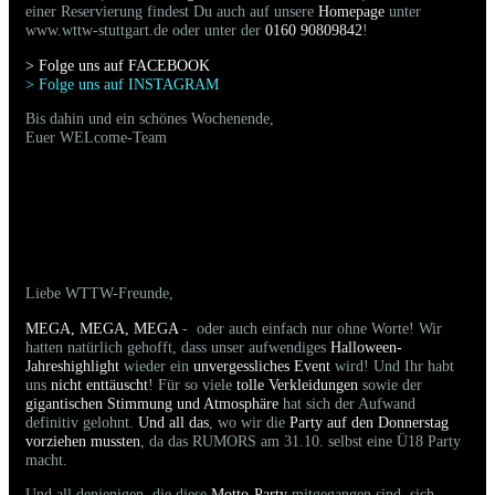
einer Reservierung findest Du auch auf unsere
Homepage
unter
www.wttw-stuttgart.de oder unter der
0160 90809842
!
> Folge uns auf FACEBOO
K
> Folge uns auf INSTAGRAM
Bis dahin und ein schönes Wochenende,
Euer WELcome-Team
31.10.2025 - Bilder der gestrigen Party sind
online
Liebe WTTW-Freunde,
MEGA, MEGA, MEGA
- oder auch einfach nur ohne Worte! Wir
hatten natürlich gehofft, dass unser aufwendiges
Halloween-
Jahreshighlight
wieder ein
unvergessliches Event
wird! Und Ihr habt
uns
nicht enttäuscht
! Für so viele
tolle Verkleidungen
sowie der
gigantischen Stimmung und Atmosphäre
hat sich der Aufwand
definitiv gelohnt.
Und all das
, wo wir die
Party auf den Donnerstag
vorziehen mussten
, da das RUMORS am 31.10. selbst eine Ü18 Party
macht.
Und all denjenigen, die diese
Motto-Party
mitgegangen sind, sich