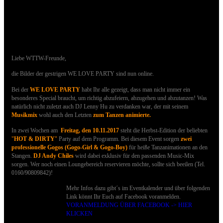
28.10.2017 - Bilder der WE LOVE PARTY
sind online
Liebe WTTW-Freunde,
die Bilder der gestrigen WE LOVE PARTY sind nun online.
Bei der
WE LOVE PARTY
habt Ihr alle gezeigt, dass man nicht immer ein
besonderes Special braucht, um richtig abzufeiern, abzugehen und abzutanzen!
Was
natürlich nicht zuletzt auch DJ Lenny Hu zu verdanken war, der mit seinem
Musikmix
wohl auch den Letzten
zum Tanzen animierte
.
In zwei Wochen am
Freitag, den 10.11.2017
steht die Herbst-Edition der beliebten
"
HOT & DIRTY
"
Party auf dem Programm. Bei diesem Event sorgen
zwei
professionelle Gogos
(Gogo-Girl & Gogo-Boy)
für heiße Tanzanimationen an den
Stangen.
DJ Andy Chiles
wird dabei exklusiv für den passenden Music-Mix
sorgen.
Wer noch einen Loungebereich reservieren möchte, sollte sich beeilen (Tel.
0160/90809842)!
Mehr Infos dazu gibt´s im Eventkalender und über folgenden
Link könnt Ihr Euch auf Facebook voranmelden.
VORANMELDUNG ÜBER FACEBOOK -> HIER
KLICKEN