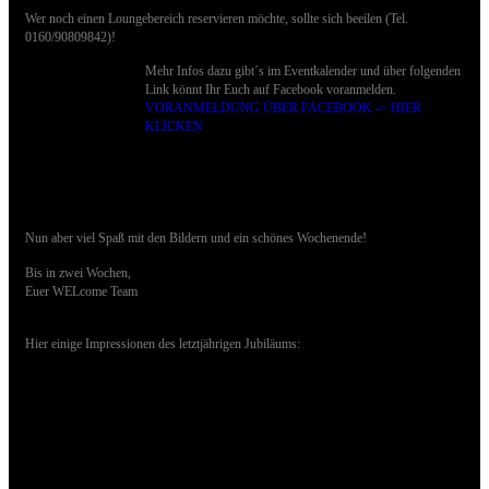
Wer noch einen Loungebereich reservieren möchte, sollte sich beeilen (Tel.
0160/90809842)!
Mehr Infos dazu gibt´s im Eventkalender und über folgenden
Link könnt Ihr Euch auf Facebook voranmelden.
VORANMELDUNG ÜBER FACEBOOK -> HIER
KLICKEN
Nun aber viel Spaß mit den Bildern und ein schönes Wochenende!
Bis in zwei Wochen,
Euer WELcome Team
Hier einige Impressionen des letztjährigen Jubiläums: