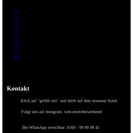
73
74
75
76
77
78
79
80
81
82
Kontakt
Klick auf "gefällt mir" und bleib auf dem neuesten Stand
Folge uns auf instagram: welcometotheweekend
Bei WhatsApp erreichbar: 0160 - 90 80 98 42