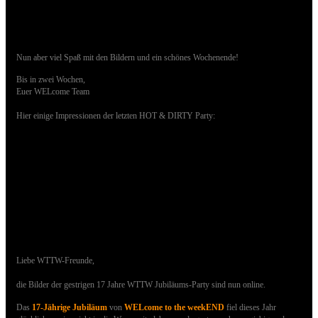
Nun aber viel Spaß mit den Bildern und ein schönes Wochenende!
Bis in zwei Wochen,
Euer WELcome Team
Hier einige Impressionen der letzten HOT & DIRTY Party:
14.10.2017 - Bilder der 17 JAHRE WTTW
Party sind online
Liebe WTTW-Freunde,
die Bilder der gestrigen 17 Jahre WTTW Jubiläums-Party sind nun online.
Das
17-Jährige Jubiläum
von
WELcome to the weekEND
fiel dieses Jahr