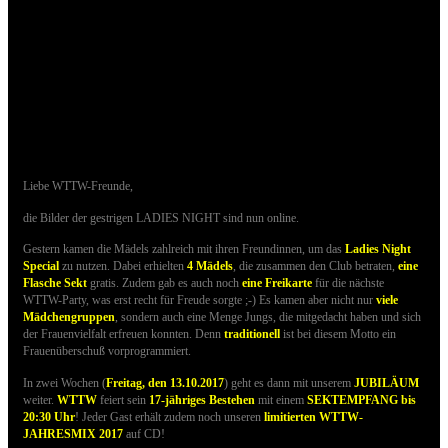
30.09.2017 - Bilder der LADIES NIGHT sind
nun online
Liebe WTTW-Freunde,
die Bilder der gestrigen LADIES NIGHT sind nun online.
Gestern kamen die Mädels zahlreich mit ihren Freundinnen, um das
Ladies Night
Special
zu nutzen.
Dabei erhielten
4 Mädels
, die zusammen den Club betraten,
eine
Flasche Sekt
gratis. Zudem gab es auch noch
eine Freikarte
für die nächste
WTTW-Party, was
erst recht für Freude sorgte ;-)
Es kamen aber nicht nur
viele
Mädchengruppen
, sondern auch eine Menge Jungs, die mitgedacht haben und sich
der Frauenvielfalt erfreuen konnten. Denn
traditionell
ist bei diesem Motto ein
Frauenüberschuß vorprogrammiert
.
In zwei Wochen (
Freitag, den 13.10.2017
) geht es dann mit unserem
JUBILÄUM
weiter.
WTTW
feiert sein
17-jähriges Bestehen
mit einem
SEKTEMPFANG bis
20:30 Uhr
! Jeder Gast erhält zudem noch unseren
limitierten WTTW-
JAHRESMIX 2017
auf CD!