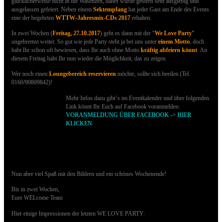
glücklicherweise nicht in die Wasenzeit
, daher wurde gestern sehr ausgiebig und
ausgelassen gefeiert.
Neben einem
Sektempfang
hat jeder Gast am Ende des Events
eine der begehrten
WTTW-Jahresmix-CDs 2017
erhalten.
In zwei Wochen (
Freitag, 27.10.2017
) geht es dann
mit der "
We Love Party
"
ungebremst weiter. So gut wie jede Party steht ja bei uns unter
einem Motto
, doch
habt Ihr schon oft bewiesen, dass Ihr auch ohne Motto
kräftig abfeiern könnt
. An
diesem Freitag habt Ihr nun wieder die Möglichkeit, das zu zeigen.
Wer noch einen
Loungebereich reservieren
möchte, sollte sich beeilen (Tel.
0160/90809842)!
Mehr Infos dazu gibt´s im Eventkalender und über folgenden
Link könnt Ihr Euch auf Facebook voranmelden:
VORANMELDUNG ÜBER FACEBOOK -> HIER
KLICKEN
Nun aber viel Spaß mit den Bildern und ein schönes Wochenende!
Bis in zwei Wochen,
Euer WELcome Team
Hier einige Impressionen der letzten WE LOVE PARTY: