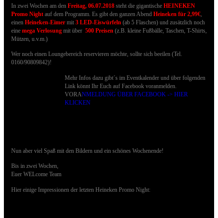
In zwei Wochen am den
Freitag, 06.07.2018
steht die gigantische
HEINEKEN
Promo Night
auf dem Programm. Es gibt den ganzen Abend
Heineken für 2,99€
,
einen
Heineken-Eimer
mit
3 LED-Eiswürfeln
(ab 5 Flaschen) und zusätzlich noch
eine
mega Verlosung
mit über
500 Preisen
(z.B. kleine Fußbälle, Taschen, T-Shirts,
Mützen, u.v.m.)
Wer noch einen Loungebereich reservieren möchte, sollte sich beeilen (Tel.
0160/90809842)!
Mehr Infos dazu gibt´s im Eventkalender und über folgenden
Link könnt Ihr Euch auf Facebook voranmelden.
VORA
NMELDUNG ÜBER FACEBOOK -> HIER
KLICKEN
Nun aber viel Spaß mit den Bildern und ein schönes Wochenende!
Bis in zwei Wochen,
Euer WELcome Team
Hier einige Impressionen der letzten Heineken Promo Night: