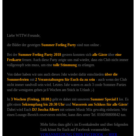
21.07.2018 - Bilder der SUMMER FEELING
Party sind online
Liebe WTTW-Freunde,
die Bilder der gestrigen
Summer Feeling Party
sind nun online .
Bei der
Summer Feeling Party 2018
gestern konnten sich
alle Gäste
über
eine
Freikarte
freuen.
Auch d
iese Party zeigte uns mal wieder, dass ein Club nicht immer
vollgestopft sein muss, um eine
tolle Stimmung
zu erlangen.
Von daher haben wir uns auch dieses Jahr wieder dafür entschieden
über die
Sommerferien
mit
2 Veranstaltungen für Euch da zu sein
- auch wenn der Club
nicht immer randvoll sein wird. Letztes Jahr waren es auch 3 coole Sommer-Parties
und die wenigsten gehen ja 6 Wochen am Stück in Urlaub ;-)
In
3 Wochen (Freitag, 10.08.)
geht es daher mit unserem
Summer Special I
los. Es
gibt einen
Sektempfang bis 20:30 Uhr
und
Wassereis am Schluss für alle Gäste
!
Dabei wird Euch
DJ Joscha Albert
mit seinem Music Mix gewaltig einheizen. Wer
einen Lounge-Bereich reservieren möchte, kann dies unter Tel. 0160/90809842 tun.
Mehr Infos dazu gibt´s im Eventkalender und über folgenden
Link könnt Ihr Euch auf Facebook voranmelden.
VORANMELDUNG ÜBER FACEBOOK -> HIER