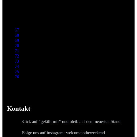
67
68
69
70
71
72
73
74
75
76
Kontakt
Klick auf "gefällt mir" und bleib auf dem neuesten Stand
Folge uns auf instagram: welcometotheweekend