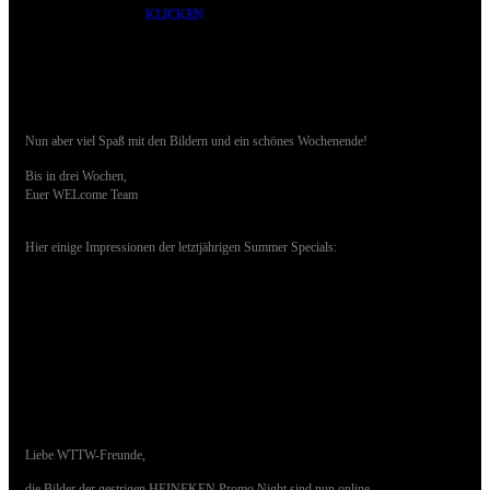
KLICKEN
Nun aber viel Spaß mit den Bildern und ein schönes Wochenende!
Bis in drei Wochen,
Euer WELcome Team
Hier einige Impressionen der letztjährigen Summer Specials:
0.07.2018 - Bilder der HEINEKEN NIGHT
sind online
Liebe WTTW-Freunde,
die Bilder der gestrigen HEINEKEN Promo Night sind nun online.