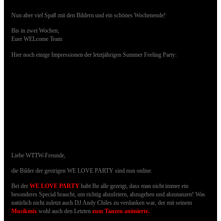
Nun aber viel Spaß mit den Bildern und ein schönes Wochenende!
Bis in zwei Wochen,
Euer WELcome Team
Hier noch einige Impressionen der letztjährigen Summer Feeling Party:
23.06.2018 - Bilder der WE LOVE PARTY
sind online
Liebe WTTW-Freunde,
die Bilder der gestrigen WE LOVE PARTY sind nun online.
Bei der
WE LOVE PARTY
habt Ihr alle gezeigt, dass man nicht immer ein
besonderes Special braucht, um richtig abzufeiern, abzugehen und abzutanzen!
Was
natürlich nicht zuletzt auch DJ Andy Chiles zu verdanken war, der mit seinem
Musikmix
wohl auch den Letzten
zum Tanzen animierte
.