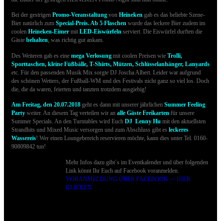
Bei der gestrigen
Promo-Veranstaltung
von
Heineken
gab es das beliebte Szene-
Bier natürlich zum
Special-Preis.
Ab 5 Flaschen
wurde das leckere Bier zudem im
coolen
H
eineken-Eimer
mit
LED-Eiswürfeln
serviert. Die Eiswürfel durften die
Gäste
behalten
,
was richtig gut ankam.
Des Weiteren gab es eine
mega Verlosung
mit coolen Preisen wie
Trolli,
Sporttaschen, kleine Füßbälle, T-Shirts, Mützen, Schlüsselanhänger, Lanyards
etc. Für den passenden Musik Mix sorgte DJ Joscha Albert. Leider war aufgrund
des schönen Wetters, der Fußball-WM und des Festivals nicht ganz so viel los. Doch
die, die da waren, feierten und tanzten trotzdem ausgiebig!
Am Freitag, den 20.07.2018
geht es dann mit unserer jährlichen
Summer Feeling
Party
weiter. An diesem Tag verteilen wir an
alle Gäste Freikarten
für unsere
Summer Specials. An den Turntables wird Euch
DJ
Lenny Hu
mit den aktuellsten
Strandhits und Mixed Music versorgen und zum Abschluss gibt es
leckeres
Wassereis
! Wer einen Loungebereich reservieren möchte, kann dies unter Tel. 0160-
90809842 tun!
Mehr Infos dazu gibt´s im Eventkalender und über folgenden
Link könnt Ihr Euch auf Facebook voranmelden.
VORANMELDUNG ÜBER FACEBOOK -> HIER
KLICKEN