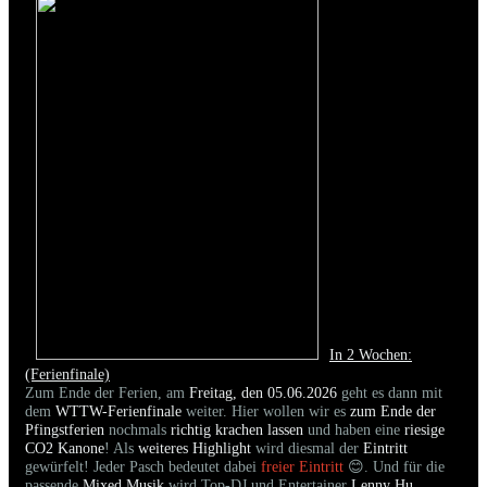
In 2 Wochen:
(Ferienfinale)
Zum Ende der Ferien, am
Freitag, den 05.06.2026
geht es dann mit
dem
WTTW-Ferienfinale
weiter. Hier wollen wir es
zum Ende der
Pfingstferien
nochmals
richtig krachen lassen
und haben eine
riesige
CO2 Kanone
! Als
weiteres Highlight
wird diesmal der
Eintritt
gewürfelt! Jeder Pasch bedeutet dabei
freier Eintritt
😊. Und für die
passende
Mixed Musik
wird Top-DJ und Entertainer
Lenny Hu