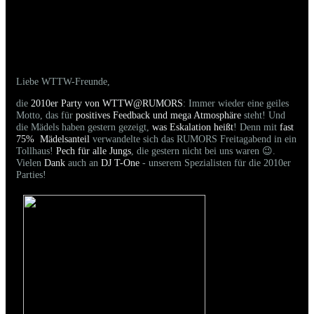
20.06.2026 - Bilder der gestrigen Party sind
online
Liebe WTTW-Freunde,
die
2010er Party von WTTW@RUMORS
: Immer wieder eine geiles
Motto, das für
positives Feedback und mega Atmosphäre
steht! Und
die Mädels haben gestern gezeigt,
was Eskalation heißt
! Denn mit
fast
75% Mädelsanteil
verwandelte sich das RUMORS Freitagabend in ein
Tollhaus!
Pech für alle Jungs
, die gestern nicht bei uns waren 😉.
Vielen
Dank
auch an
DJ T-One
- unserem Spezialisten für die 2010er
Parties!