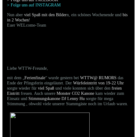
> Folge uns auf INSTAGRAM
Nun aber
viel Spaß mit den Bilder
n, ein schönes Wochenende und
bis
in 2 Wochen
!
Euer WELcome-Team
06.06.2026 - Bilder der gestrigen Party sind
online
Liebe WTTW-Freunde,
mit dem „
Ferienfinale
“ wurde gestern bei
WTTW@ RUMORS
das
Ende der Pfingsferin eingeläutet. Der
Würfeleintritt von 19-22 Uhr
sorgte wieder für
viel Spaß
und viele konnten sich über den
freien
Eintritt
freuen. Auch unsere
Monster CO2 Kanone
kam wieder zum
Einsatz und
Stimmungskanone DJ Lenny Hu
sorgte für mega
Stimmung , obwohl viele unserer Stammgäste noch im Urlaub waren.