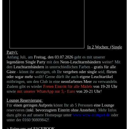
In 2 Wochen: (Single
Party):
Anfang Juli, am
Freitag, den 03.07.2026
geht es mit unserer
legendären Single Party
mit den
Neon-Leuchtarmbändern
weiter! Mit
den
Leuchtarmbändern
in unterschiedlichen Farben -
gratis für alle
Gäste
- könnt ihr anzeigen, ob Ihr
vergeben oder single
seid,
flirten
oder sogar mehr
wollt! Gerne dürft ihr auch
eigene Leuchtartikel
mitbringen, um den Club in eine
neonfarbenes Meer
zu verwandeln.
Zudem gibt es wieder
Freien Eintritt für alle Mädels
von 19-20 Uhr
sowie
mit unserer WhatsApp nur 5,- Euro
von 20-21 Uhr!
Lounge Reservierung:
Für
einen geringen Aufpreis
könnt Ihr ab 5 Personen
eine Lounge
reservieren (
inkl. bevorzugtem Eintritt ohne Anstehen
). Mehr Infos
dazu gibt es auf unsere Homepage unter
www.wttw-stuttgart.de
oder
unter der 0160 90809842!
> Folge uns auf FACEBOO
K