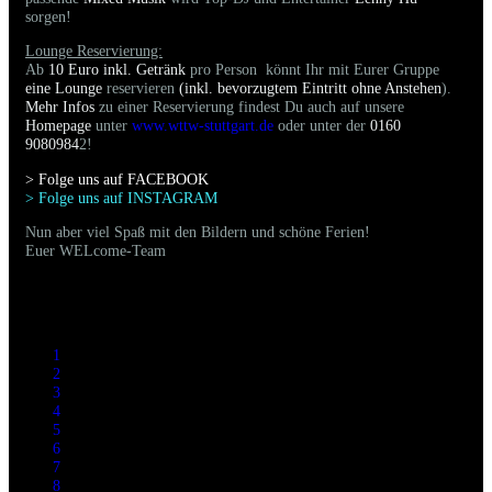
sorgen!
Lounge Reservierung:
Ab
10 Euro inkl. Getränk
pro Person könnt Ihr mit Eurer Gruppe
eine Lounge
reservieren
(inkl. bevorzugtem Eintritt ohne Anstehen
).
Mehr Infos
zu einer Reservierung findest Du auch auf unsere
Homepage
unter
www.wttw-stuttgart.de
oder unter der
0160
9080984
2!
> Folge uns auf FACEBOO
K
> Folge uns auf INSTAGRAM
Nun aber viel Spaß mit den Bildern und schöne Ferien!
Euer WELcome-Team
1
2
3
4
5
6
7
8