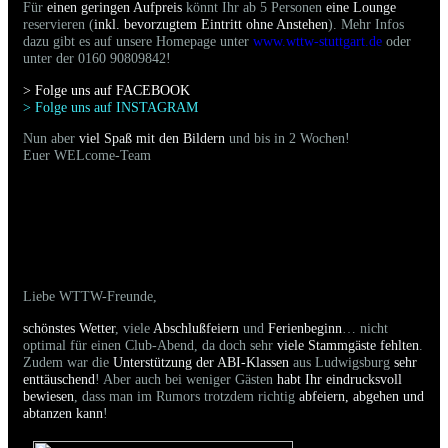
Für
einen geringen Aufpreis
könnt Ihr ab 5 Personen
eine Lounge
reservieren (
inkl. bevorzugtem Eintritt ohne Anstehen
). Mehr Infos
dazu gibt es auf unsere Homepage unter
www.wttw-stuttgart.de
oder
unter der 0160 90809842!
> Folge uns auf FACEBOO
K
> Folge uns auf INSTAGRAM
Nun aber
viel Spaß mit den Bildern
und bis in 2 Wochen!
Euer WELcome-Team
23.05.2026 - Bilder der gestrigen Party sind
online
Liebe WTTW-Freunde,
schönstes Wetter
, viele
Abschlußfeiern
und
Ferienbeginn
… nicht
optimal für einen Club-Abend, da doch sehr
viele Stammgäste fehlten
.
Zudem war die
Unterstützung der ABI-Klassen
aus Ludwigsburg
sehr
enttäuschend
! Aber auch bei weniger Gästen
habt Ihr eindrucksvoll
bewiesen
, dass man im Rumors trotzdem richtig
abfeiern, abgehen und
abtanzen kann
!