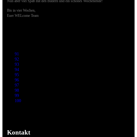
Nun aber viel Spaß mit den Bildern und ein schönes Wochenende!
Bis in vier Wochen,
Euer WELcome Team
91
92
93
94
95
96
97
98
99
100
Kontakt