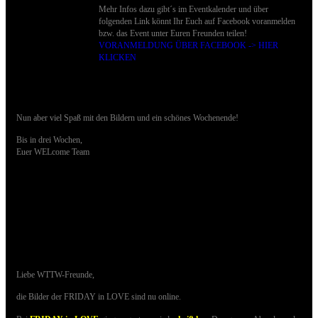
Mehr Infos dazu gibt´s im Eventkalender und über
folgenden Link könnt Ihr Euch auf Facebook voranmelden
bzw. das Event unter Euren Freunden teilen!
VORANMELDUNG ÜBER FACEBOOK -> HIER
KLICKEN
Nun aber viel Spaß mit den Bildern und ein schönes Wochenende!
Bis in drei Wochen,
Euer WELcome Team
16.05.2015 - Bilder der FRIDAY in LOVE sind
online
Liebe WTTW-Freunde,
die Bilder der FRIDAY in LOVE sind nu online.