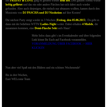
Bei
FRIDAY in LOVE
ging es gestern wieder
heiß her.
Den ganzen Abend wurde
heftig geflirtet
und das ein oder andere Pärchen hat sich dabei auch wieder
gefunden. Aber auch diejenigen, die einfach nur abtanzen wollten, kamen durch den
Musicmix von
DJ PASCHA und DJ Nicolution
auf ihre Kosten!
Die nächste Party steigt wieder in 3 Wochen (
Freitag, den 05.06.2015
). Da geht es
dann mit der beliebten WTTW
Ladies-Night
weiter. Dabei erhalten
4 Mädels
, die
zusammen kommen, eine
Demi-Flasche Sekt
aufs Haus!
Mehr Infos dazu gibt´s im Eventkalender und über folgenden
Link könnt Ihr Euch auf Facebook voranmelden.
VORANMELDUNG ÜBER FACEBOOK -> HIER
KLICKEN
Nun aber viel Spaß mit den Bildern und ein schönes Wochenende!
Bis in drei Wochen,
Euer WELcome Team
18.04.2015 - Bilder der NEW GENERATION