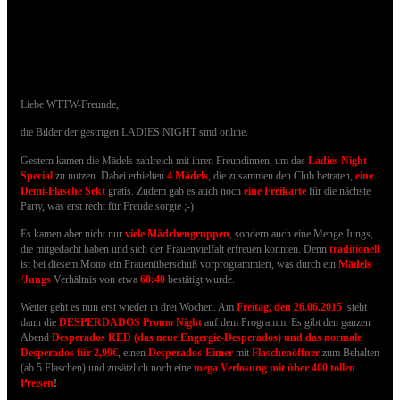
06.06.2015 - Bilder der LADIES NIGHT sind
online
Liebe WTTW-Freunde,
die Bilder der gestrigen LADIES NIGHT sind online.
Gestern kamen die Mädels zahlreich mit ihren Freundinnen, um das
Ladies Night
Special
zu nutzen.
Dabei erhielten
4 Mädels
, die zusammen den Club betraten,
eine
Demi-Flasche Sekt
gratis. Zudem gab es auch noch
eine Freikarte
für die nächste
Party, was
erst recht für Freude sorgte ;-)
Es kamen aber nicht nur
viele Mädchengruppen
, sondern auch eine Menge Jungs,
die mitgedacht haben und sich der Frauenvielfalt erfreuen konnten. Denn
traditionell
ist bei diesem Motto ein Frauenüberschuß vorprogrammiert, was durch ein
Mädels
/Jungs
Verhältnis von etwa
60:40
bestätigt wurde.
Weiter geht es nun erst wieder in drei Wochen. Am
Freitag, den 26.06.2015
steht
dann die
DESPERDADOS Promo Night
auf dem Programm. Es gibt den ganzen
Abend
Desperados RED (das neue Engergie-Desperados) und das normale
Desperados für 2,99€
, einen
Desperados-Eimer
mit
Flaschenöffner
zum Behalten
(ab 5 Flaschen) und zusätzlich noch eine
mega Verlosung
mit über 400 tollen
Preisen
!