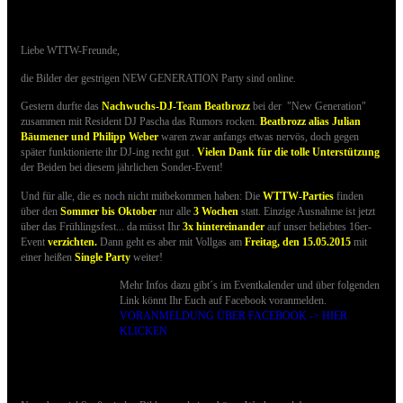
Party sind online
Liebe WTTW-Freunde,
die Bilder der gestrigen NEW GENERATION Party sind online.
Gestern durfte das
Nachwuchs-DJ-Team Beatbrozz
bei der "New Generation"
zusammen mit Resident DJ Pascha das Rumors rocken.
Beatbrozz alias Julian
Bäumener und Philipp Weber
waren zwar anfangs etwas nervös, doch gegen
später funktionierte ihr DJ-ing recht gut
.
Vielen Dank für die tolle Unterstützung
der Beiden bei diesem jährlichen Sonder-Event!
Und für alle, die es noch nicht mitbekommen haben: Die
WTTW-Parties
finden
über den
Sommer bis Oktober
nur alle
3 Wochen
statt. Einzige Ausnahme ist jetzt
über das Frühlingsfest... da müsst Ihr
3x hintereinander
auf unser beliebtes 16er-
Event
verzichten.
Dann geht es aber mit Vollgas am
Freitag, den 15.05.2015
mit
einer heißen
Single Party
weiter!
Mehr Infos dazu gibt´s im Eventkalender und über folgenden
Link könnt Ihr Euch auf Facebook voranmelden.
VORANMELDUNG ÜBER FACEBOOK -> HIER
KLICKEN