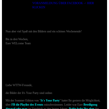
VORANMELDUNG ÜBER FACEBOOK -> HIER
KLICKEN
Nun aber viel Spaß mit den Bildern und ein schönes Wochenende!
Bis in drei Wochen,
Euer WELcome Team
18.07.2015 - Bilder der It's YOUR Party sind
online
Liebe WTTW-Freunde,
die Bilder der It's Your Party sind online.
Mit der Sommer Edition von "
It´s Your Party
" hattet Ihr gestern die Möglichkeit,
über
FB
die Playlist des Events
mitzubestimmen. Leider war Eure
Beteiligung
diesmal sehr mau
im Vergleich zu den letzten Jahren.
Dafür habt Ihr aber
den