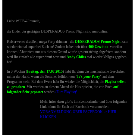
27.06.2015 - Bilder der DESPERADOS Promo
Night sind online
Liebe WTTW-Freunde,
die Bilder der gestrigen DESPERADOS Promo Night
sind nun online.
Kaiserwetter draußen, mega Party drinnen - die
DESPERADOS Promo Night
kam
wieder einmal super bei Euch an! Zudem
haben wir über
400 Gewinne
verteilen
können!
Aber nicht nur aus diesem Grund wurde gestern richtig abgefeiert, sondern
weil Ihr einfach alle super drauf wart und
Andy Chiles
mal wieder Vollgas gegeben
hat!
In 3
Wochen (
Freitag, den 17.07.2015
) habt Ihr dann das musikalische Geschehen
mit in der Hand, wenn die Sommer-Edition von "
It´s your Party
" auf dem
Programm steht. Bei dem Event habt Ihr wieder die Möglichkeit, die
Playlist selbst
zu gestalten
. Wir werden an diesem Abend die Hits spielen, die von Euch
auf
folgender Seite gepostet
werden
(Eure Playlist)!
Mehr Infos dazu gibt´s im Eventkalender und über folgenden
Link könnt Ihr Euch auf Facebook voranmelden.
VORANMELDUNG ÜBER FACEBOOK -> HIER
KLICKEN