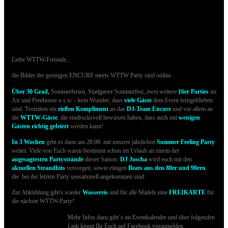
08.08.2015 - Bilder der ENCURE meets
WTTW sind online
Liebe WTTW-Freunde,
die Bilder der gestrigen ENCURE meets WTTW Party sind online.
Über 30 Grad
,
Sommerferien, Stuttgarter Sommerfest, zwei weitere
16er Parties
im
Air und Penthouse u.s.w. - kein Wunder, dass
viele Gäste
dem Event ferngeblieben
sind. Trotzdem ein
rießen Kompliment
an das
DJ-Team Encure
und vor allem an
die
WTTW-Gäste
, die eindrucksvoll bewiesen haben, dass auch mit
wenigen
Gästen richtig gefeiert
werden kann!
In 3 Wochen
geht es dann am 28.08. mit unserer jährlichen
Summer Feeling Party
weiter. Viele von Euch waren bestimmt schon im Urlaub an einem der
angesagtesten Partystrände
dieser Saison.
DJ Joscha
wird euch mit den
aktuellen Strandhits
versorgen, sowie einigen
Beats aus den 80er und 90ern
,
die bei der letzten Party sensationell angekommen sind.
Zur Abkühlung gibt's wieder
Wassereis
und für alle Mädels eine
FREIKARTE
für
die nächste WTTW-Party!
Mehr Infos dazu gibt´s im Eventkalender und über folgenden
Link könnt Ihr Euch auf Facebook voranmelden.