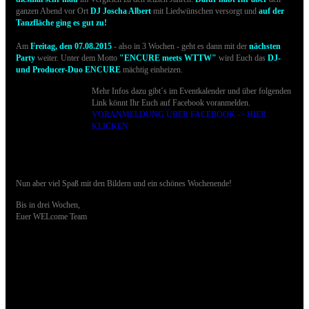
ganzen Abend vor Ort
DJ Joscha Albert
mit Liedwünschen versorgt und
auf der
Tanzfläche ging es gut zu!
Am
Freitag, den 07.08.2015
- also in 3 Wochen -
geht es dann mit der
nächsten
Party
weiter. Unter dem Motto
"ENCURE meets WTTW"
wird Euch das
DJ-
und Producer-Duo ENCURE
mächtig einheizen.
Mehr Infos dazu gibt´s im Eventkalender und über folgenden
Link könnt Ihr Euch auf Facebook voranmelden.
VORANMELDUNG ÜBER FACEBOOK -> HIER
KLICKEN
Nun aber viel Spaß mit den Bildern und ein schönes Wochenende!
Bis in drei Wochen,
Euer WELcome Team