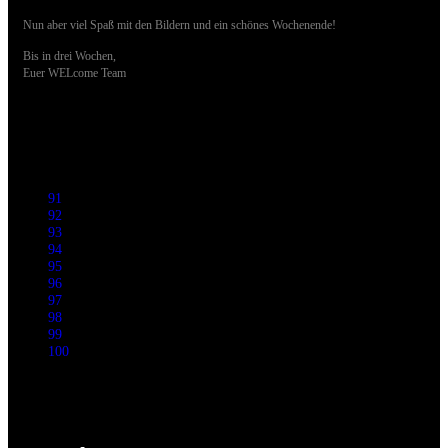
Nun aber viel Spaß mit den Bildern und ein schönes Wochenende!
Bis in drei Wochen,
Euer WELcome Team
91
92
93
94
95
96
97
98
99
100